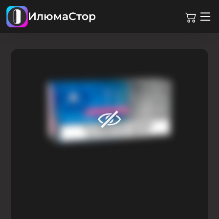
ИлюмаСтор