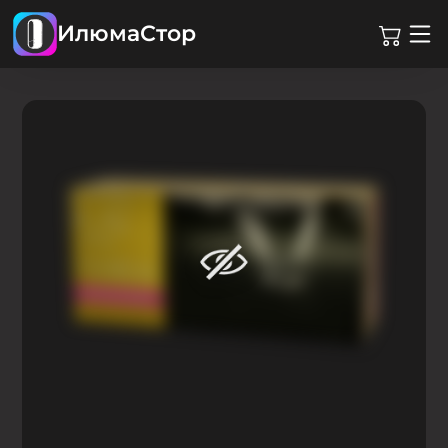
ИлюмаСтор