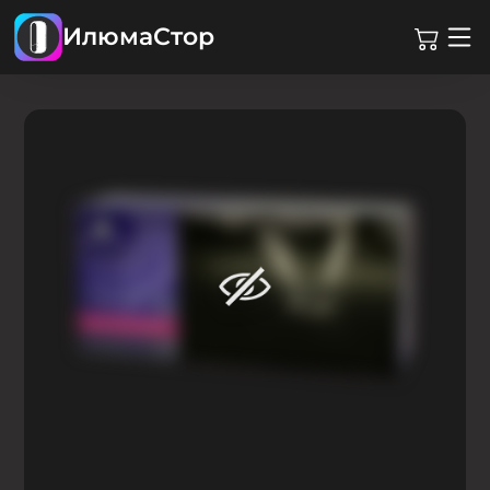
ИлюмаСтор