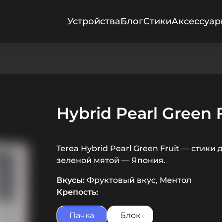
Устройства
Блог
Стики
Аксессуа
Hybrid Pearl Green F
Terea Hybrid Pearl Green Fruit — стик
зеленой мятой — Япония.
Вкусы:
Фруктовый вкус, Ментол
Крепость:
Пачка
Блок