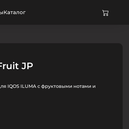
ры
Каталог
ruit JP
и для IQOS ILUMA с фруктовыми нотами и