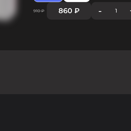
-
860
₽
1
910
₽