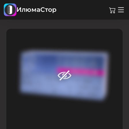
ИлюмаСтор