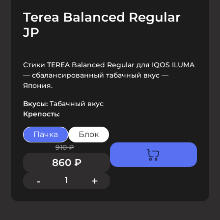
Terea Balanced Regular
JP
Стики TEREA Balanced Regular для IQOS ILUMA
— сбалансированный табачный вкус —
Япония.
Вкусы:
Табачный вкус
Крепость:
Пачка
Блок
910
₽
860
₽
-
+
1