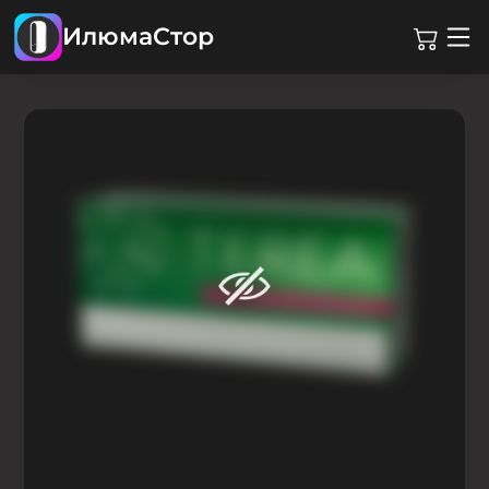
ИлюмаСтор