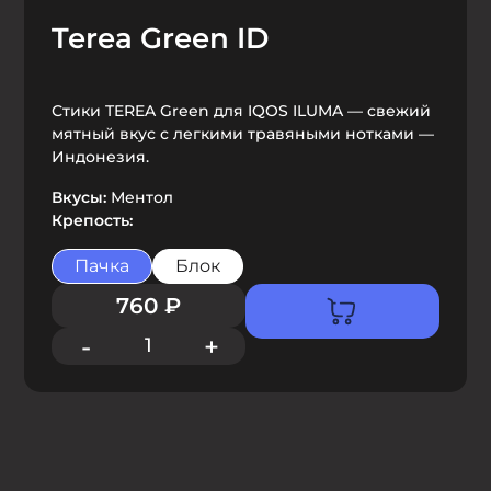
Terea Green ID
Стики TEREA Green для IQOS ILUMA — свежий
мятный вкус с легкими травяными нотками —
Индонезия.
Вкусы:
Ментол
Крепость:
Пачка
Блок
760
₽
-
+
1