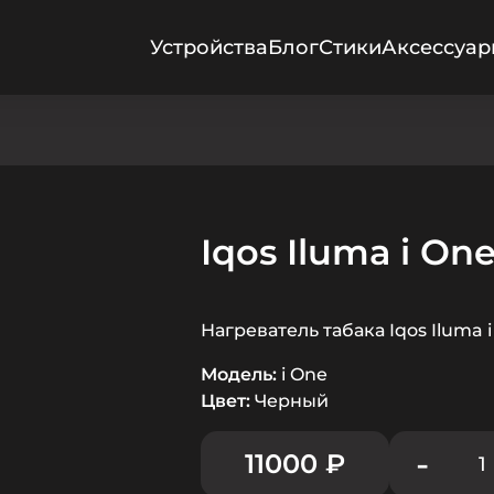
Устройства
Блог
Стики
Аксессуа
Iqos Iluma i On
Нагреватель табака Iqos Iluma 
Модель:
i One
Цвет:
Черный
-
11000
₽
1