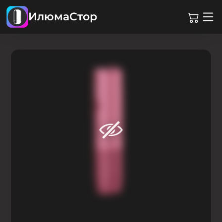
ИлюмаСтор