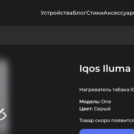
Устройства
Блог
Стики
Аксессуа
Iqos Iluma
Нагреватель табака 
Модель:
One
Цвет:
Серый
Товар скоро появитс