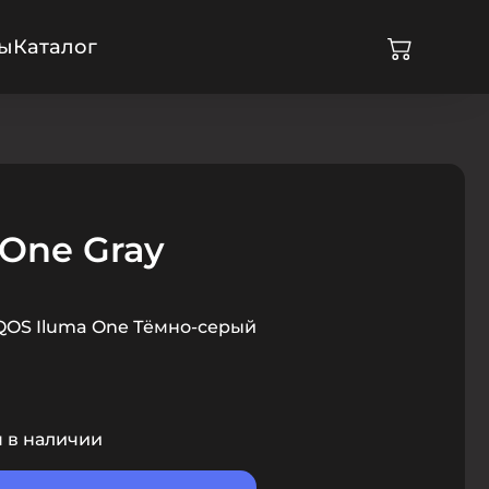
ры
Каталог
 One Gray
IQOS Iluma One Тёмно-серый
я в наличии