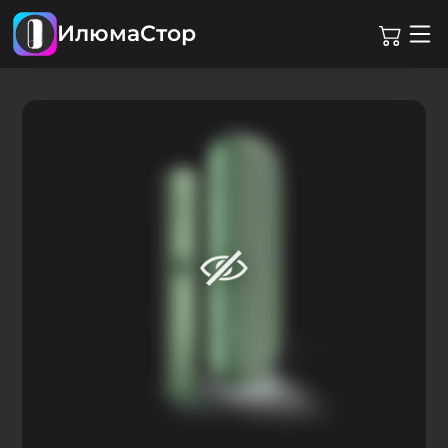
ИлюмаСтор