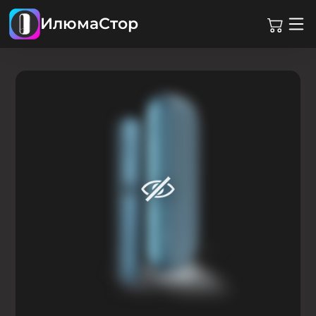
ИлюмаСтор