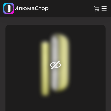
ИлюмаСтор