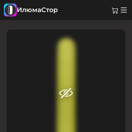
ИлюмаСтор